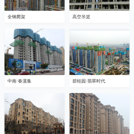
全钢爬架
高空吊篮
中南·春溪集
碧桂园·翡翠时代