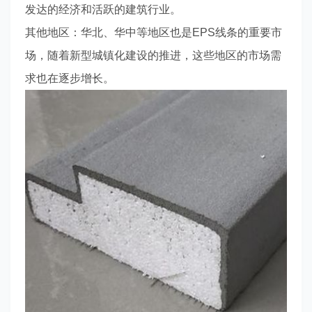
发达的经济和活跃的建筑行业。
其他地区：华北、华中等地区也是EPS线条的重要市
场，随着新型城镇化建设的推进，这些地区的市场需
求也在逐步增长。