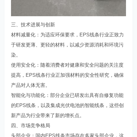
三、技术进展与创新
材料减量化：为适应环保要求，EPS线条行业正致力
于研发更薄、更轻的材料，以减少资源消耗和环境污
染。
使用安全化：随着消费者对健康和安全问题的关注度
提高，EPS线条行业正加强材料的安全性研究，确保
产品对人体无害。
智能化与功能化：部分企业已研发出具有自修复功能
的EPS线条，以及集成光伏电池的智能线条，这些创
新产品为行业带来了新的增长点。
四、市场竞争格局
头部企业：国内EPS线条市场存在多家头部企业，这