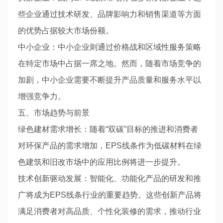
些企业通过技术研发、品牌影响力和销售渠道等方面
的优势占据较大市场份额。
中小企业：中小企业则通过价格战和区域性服务策略
在特定市场中占据一席之地。然而，随着市场竞争的
加剧，中小企业需要不断提升产品质量和服务水平以
增强竞争力。
五、市场趋势与前景
绿色建材需求增长：随着“双碳”目标的推进和消费者
对环保产品的需求增加，EPS线条作为低碳材料在绿
色建筑和旧改市场中的应用比例将进一步提升。
技术创新驱动发展：智能化、功能化产品的研发和推
广将成为EPS线条行业的重要趋势。这些创新产品将
满足消费者对高品质、个性化装修的需求，推动行业